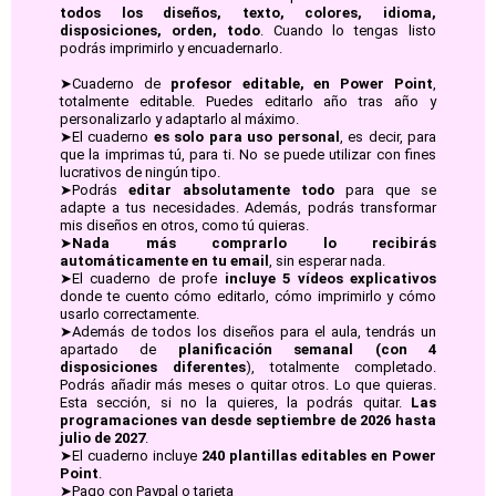
todos los diseños, texto, colores, idioma,
disposiciones, orden, todo
. Cuando lo tengas listo
podrás imprimirlo y encuadernarlo.
➤Cuaderno de
profesor editable, en Power Point
,
totalmente editable. Puedes editarlo año tras año y
personalizarlo y adaptarlo al máximo.
➤El cuaderno
es solo para uso personal
, es decir, para
que la imprimas tú, para ti. No se puede utilizar con fines
lucrativos de ningún tipo.
➤Podrás
editar absolutamente todo
para que se
adapte a tus necesidades. Además, podrás transformar
mis diseños en otros, como tú quieras.
➤
Nada más comprarlo lo recibirás
automáticamente en tu email
, sin esperar nada.
➤El cuaderno de profe
incluye 5 vídeos explicativos
donde te cuento cómo editarlo, cómo imprimirlo y cómo
usarlo correctamente.
➤Además de todos los diseños para el aula, tendrás un
apartado de
planificación semanal (con 4
disposiciones diferentes
), totalmente completado.
Podrás añadir más meses o quitar otros. Lo que quieras.
Esta sección, si no la quieres, la podrás quitar.
Las
programaciones van desde septiembre de 2026 hasta
julio de 2027
.
➤El cuaderno incluye
240 plantillas editables en Power
Point
.
➤Pago con Paypal o tarjeta