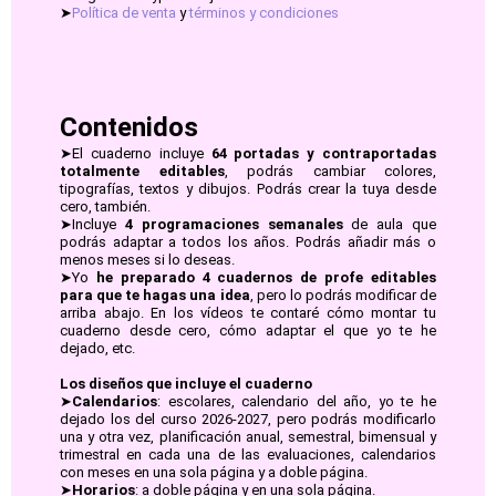
➤
Política de venta
y
términos y condiciones
Contenidos
➤
El cuaderno incluye
64 portadas y contraportadas
totalmente editables
, podrás cambiar colores,
tipografías, textos y dibujos. Podrás crear la tuya desde
cero, también.
➤
Incluye
4 programaciones semanales
de aula que
podrás adaptar a todos los años. Podrás añadir más o
menos meses si lo deseas.
➤
Yo
he preparado 4 cuadernos de profe editables
para que te hagas una idea
, pero lo podrás modificar de
arriba abajo. En los vídeos te contaré cómo montar tu
cuaderno desde cero, cómo adaptar el que yo te he
dejado, etc.
Los diseños que incluye el cuaderno
➤
Calendarios
: escolares, calendario del año, yo te he
dejado los del curso 2026-2027, pero podrás modificarlo
una y otra vez, planificación anual, semestral, bimensual y
trimestral en cada una de las evaluaciones, calendarios
con meses en una sola página y a doble página.
➤
Horarios
: a doble página y en una sola página.