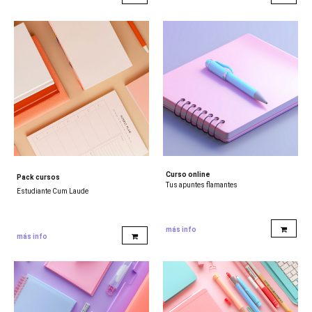
Curso online
Pack cursos
Tus apuntes flamantes
Estudiante Cum Laude
más info
más info