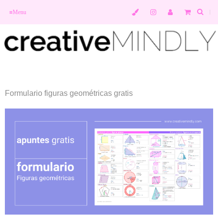
≡
Menu
Formulario figuras geométricas gratis