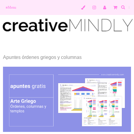
≡
Menu
Apuntes órdenes griegos y columnas