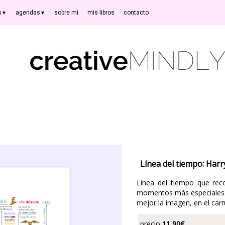
s
agendas
sobre mí
mis libros
contacto
▼
▼
Línea del tiempo: Harr
Línea del tiempo que reco
momentos más especiales. 
mejor la imagen, en el carr
precio
11,90
€