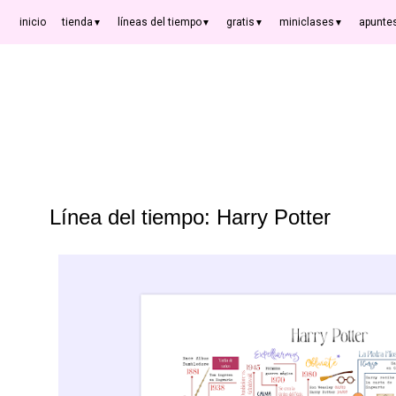
inicio
tienda
líneas del tiempo
gratis
miniclases
apunte
▼
▼
▼
▼
Línea del tiempo: Harry Potter